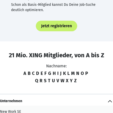
Schon als Basis-Mitglied kannst Du Deine Job-Suche
deutlich optimieren.
Jetzt registrieren
21 Mio. XING Mitglieder, von A bis Z
Nachname:
A
B
C
D
E
F
G
H
I
J
K
L
M
N
O
P
Q
R
S
T
U
V
W
X
Y
Z
Unternehmen
New Work SE