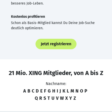
besseres Job-Leben.
Kostenlos profitieren
Schon als Basis-Mitglied kannst Du Deine Job-Suche
deutlich optimieren.
Jetzt registrieren
21 Mio. XING Mitglieder, von A bis Z
Nachname:
A
B
C
D
E
F
G
H
I
J
K
L
M
N
O
P
Q
R
S
T
U
V
W
X
Y
Z