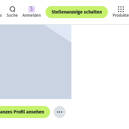
Stellenanzeige schalten
ts
Suche
Anmelden
Produkte
anzes Profil ansehen