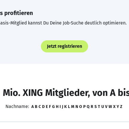
s profitieren
asis-Mitglied kannst Du Deine Job-Suche deutlich optimieren.
Jetzt registrieren
 Mio. XING Mitglieder, von A bi
Nachname:
A
B
C
D
E
F
G
H
I
J
K
L
M
N
O
P
Q
R
S
T
U
V
W
X
Y
Z