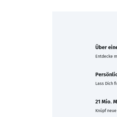
Über eine
Entdecke mi
Persönli
Lass Dich f
21 Mio. M
Knüpf neue 