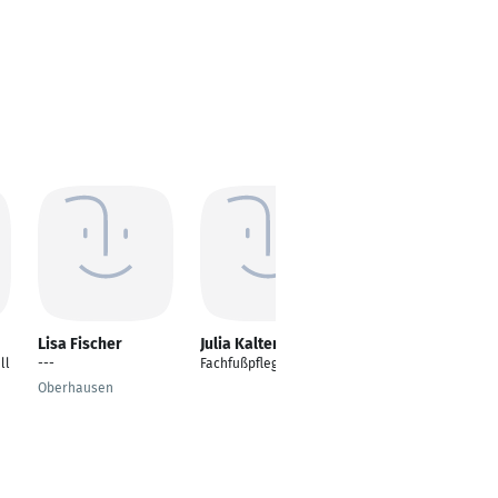
Lisa Fischer
Julia Kaltenbach
Nikolina Lešćanec
ll
---
Fachfußpflegerin
Krankenschwester
Oberhausen
Düsseldorf