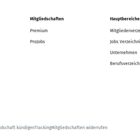
Mitgliedschaften
Hauptbereiche
Premium
Mitgliederverz
ProJobs
Jobs Verzeichn
Unternehmen
Berufsverzeich
edschaft kündigen
Tracking
Mitgliedschaften widerrufen