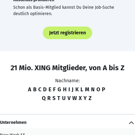
Schon als Basis-Mitglied kannst Du Deine Job-Suche
deutlich optimieren.
Jetzt registrieren
21 Mio. XING Mitglieder, von A bis Z
Nachname:
A
B
C
D
E
F
G
H
I
J
K
L
M
N
O
P
Q
R
S
T
U
V
W
X
Y
Z
Unternehmen