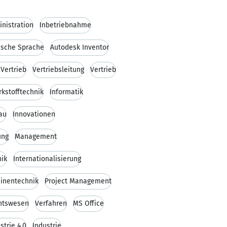
nistration
Inbetriebnahme
ische Sprache
Autodesk Inventor
Vertrieb
Vertriebsleitung
Vertrieb
kstofftechnik
Informatik
au
Innovationen
ung
Management
nik
Internationalisierung
inentechnik
Project Management
htswesen
Verfahren
MS Office
strie 4.0
Industrie