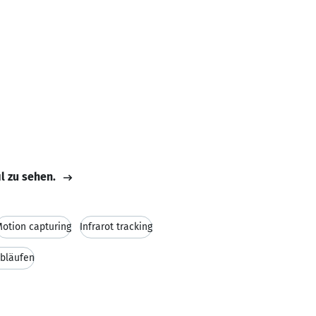
il zu sehen.
otion capturing
Infrarot tracking
abläufen