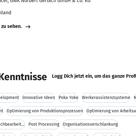
fficer, GWK Norbert Gerlach GmbH & Co. KG
hland
e zu sehen.
Kenntnisse
Logg Dich jetzt ein, um das ganze Prof
velopment
Innovative Ideen
Poka Yoke
Werkerassistenzsysteme
M
nt
Optimierung von Produktionsprozessen
Optimierung von Arbeits
Expertise in Additive Manufacturing Nachbearbeitun
Post Processing
Organisationsverschlankung