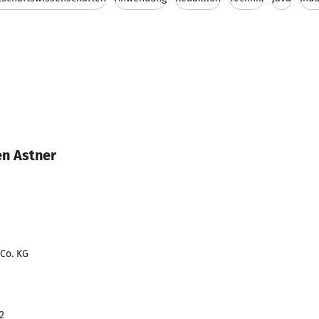
en Astner
Co. KG
2