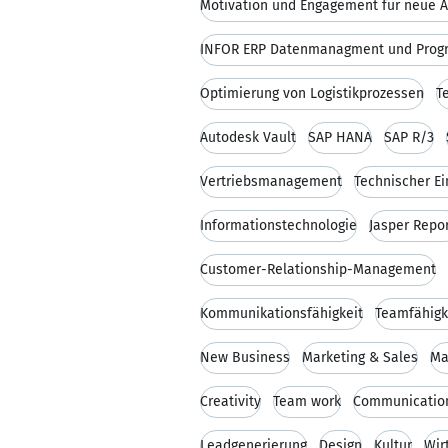
Motivation und Engagement für neue 
INFOR ERP Datenmanagment und Prog
Optimierung von Logistikprozessen
T
Autodesk Vault
SAP HANA
SAP R/3
Vertriebsmanagement
Technischer Ei
Informationstechnologie
Jasper Repo
Customer-Relationship-Management
Kommunikationsfähigkeit
Teamfähigk
New Business
Marketing & Sales
Ma
Creativity
Team work
Communication
Leadgenerierung
Design
Kultur
Wir