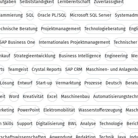
Aufgaben
Selbstständigkeit
Lernbereitschaft
Zuverlässigkeit
rammierung
SQL
Oracle PL/SQL
Microsoft SQL Server
Systemadmi
echnische Beratung
Projektmanagement
Technologieberatung
Engl
SAP Business One
Internationales Projektmanagement
Technischer 
nkauf
Strategieentwicklung
Business Intelligence
Engineering
Wer
rts
Teamgeist
Crystal Reports
SAP CRM
Maschinen- und Anlagenb
Lösung
Entwurf
Start-up
Vermarktung
Prozesse
Deutsch
Berat
eit
Word
Kreativität
Excel
Maschinenbau
Automatisierungstech
rketing
PowerPoint
Elektromobilität
Wasserstofferzeugung
Masch
 Skills
Support
Digitalisierung
BWL
Analyse
Technologie
Beric
tschaftswissenschaften
Anwendung
Redaktion
Technik
Java
Indu