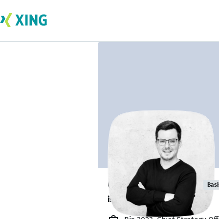
Carsten Astner
Basi
ist offen für Projekte. 🔎