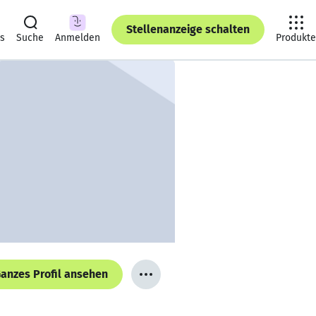
Stellenanzeige schalten
ts
Suche
Anmelden
Produkte
anzes Profil ansehen