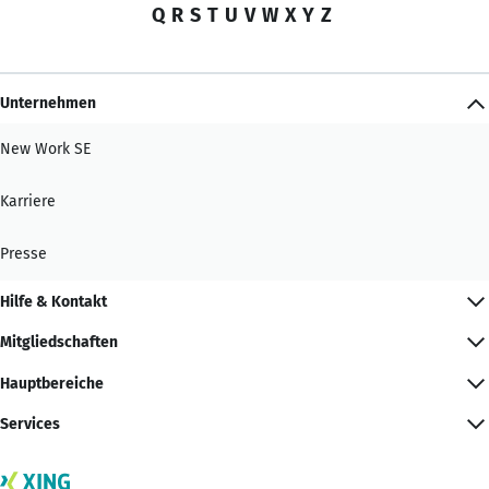
Q
R
S
T
U
V
W
X
Y
Z
Unternehmen
New Work SE
Karriere
Presse
Hilfe & Kontakt
Mitgliedschaften
Hauptbereiche
Services