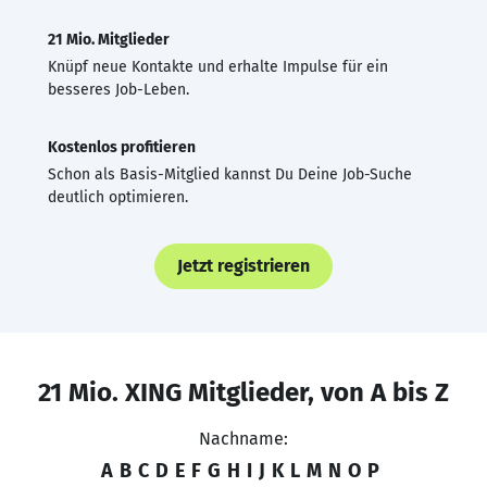
21 Mio. Mitglieder
Knüpf neue Kontakte und erhalte Impulse für ein
besseres Job-Leben.
Kostenlos profitieren
Schon als Basis-Mitglied kannst Du Deine Job-Suche
deutlich optimieren.
Jetzt registrieren
21 Mio. XING Mitglieder, von A bis Z
Nachname:
A
B
C
D
E
F
G
H
I
J
K
L
M
N
O
P