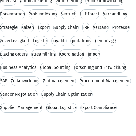
Forecast
Automatisierung
Weiterleitung
Produktentwicklung
Präsentation
Problemlösung
Vertrieb
Luftfracht
Verhandlung
Strategie
Kaizen
Export
Supply Chain
ERP
Versand
Prozesse
Zuverlässigkeit
Logistik
payable
quotations
demurrage
placing orders
streamlining
Koordination
Import
Business Analytics
Global Sourcing
Forschung und Entwicklung
SAP
Zollabwicklung
Zeitmanagement
Procurement Management
Vendor Negotiation
Supply Chain Optimization
Supplier Management
Global Logistics
Export Compliance