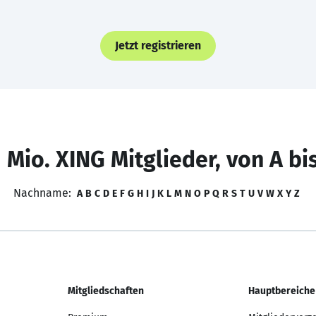
Jetzt registrieren
 Mio. XING Mitglieder, von A bi
Nachname:
A
B
C
D
E
F
G
H
I
J
K
L
M
N
O
P
Q
R
S
T
U
V
W
X
Y
Z
Mitgliedschaften
Hauptbereiche