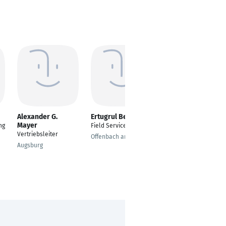
Alexander G.
Ertugrul Beyaztas
Senadio Senario
Mayer
ng
Field Service Engineer
Prompter
Vertriebsleiter
Offenbach am Main
Mannheim
Augsburg