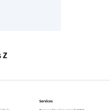
s Z
Services