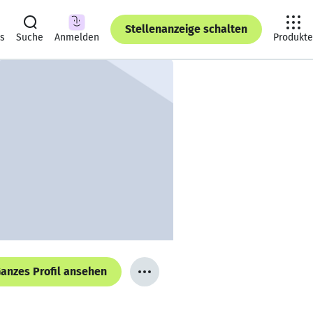
Stellenanzeige schalten
ts
Suche
Anmelden
Produkte
anzes Profil ansehen