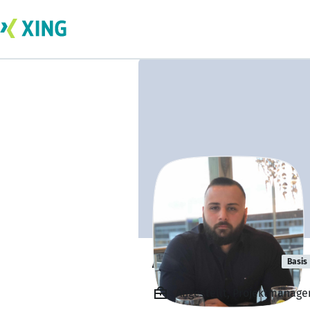
Alper Kaltakci
Basis
Angestellt, Projektmanage