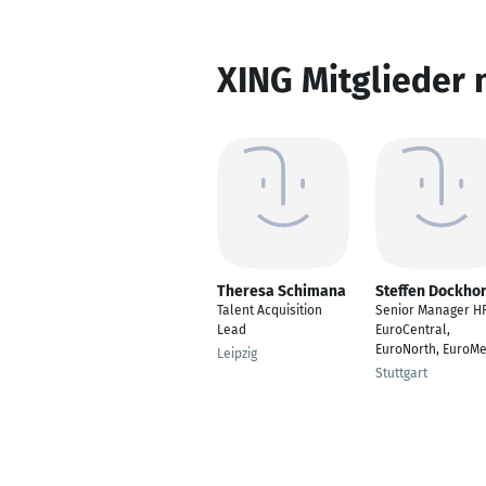
XING Mitglieder 
Theresa Schimana
Steffen Dockho
Talent Acquisition
Senior Manager HR
Lead
EuroCentral,
EuroNorth, EuroM
Leipzig
Stuttgart