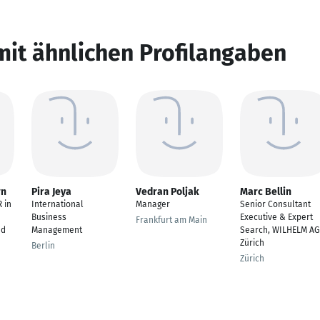
mit ähnlichen Profilangaben
rn
Pira Jeya
Vedran Poljak
Marc Bellin
 in
International
Manager
Senior Consultant
Business
Executive & Expert
Frankfurt am Main
ed
Management
Search, WILHELM AG
Zürich
Berlin
Zürich