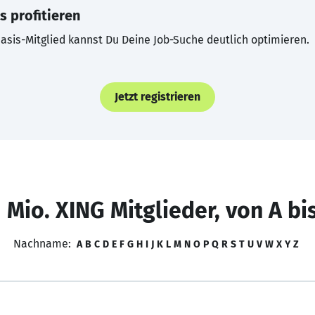
s profitieren
asis-Mitglied kannst Du Deine Job-Suche deutlich optimieren.
Jetzt registrieren
 Mio. XING Mitglieder, von A bi
Nachname:
A
B
C
D
E
F
G
H
I
J
K
L
M
N
O
P
Q
R
S
T
U
V
W
X
Y
Z