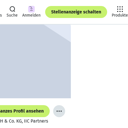
Stellenanzeige schalten
ts
Suche
Anmelden
Produkte
anzes Profil ansehen
 & Co. KG, IIC Partners