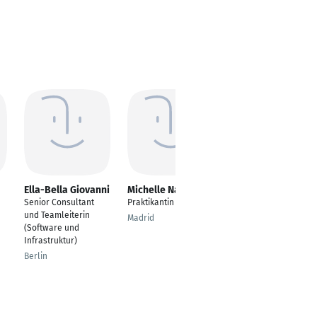
Ella-Bella Giovanni
Michelle Nawrath
Bernhard
Winkelmann
Senior Consultant
Praktikantin
Finance Director
und Teamleiterin
Madrid
(Software und
Corminboeuf FR
Infrastruktur)
Berlin