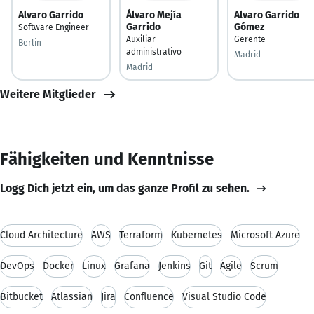
Alvaro Garrido
Álvaro Mejía
Alvaro Garrido
Garrido
Gómez
Software Engineer
Auxiliar
Gerente
Berlin
administrativo
Madrid
Madrid
Weitere Mitglieder
Fähigkeiten und Kenntnisse
Logg Dich jetzt ein, um das ganze Profil zu sehen.
Cloud Architecture
AWS
Terraform
Kubernetes
Microsoft Azure
DevOps
Docker
Linux
Grafana
Jenkins
Git
Agile
Scrum
Bitbucket
Atlassian
Jira
Confluence
Visual Studio Code