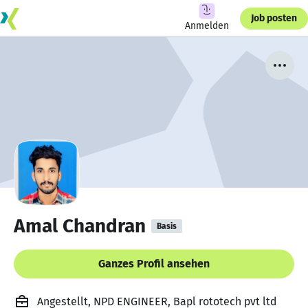
Job posten
Anmelden
Amal Chandran
Basis
Ganzes Profil ansehen
Angestellt, NPD ENGINEER, Bapl rototech pvt ltd