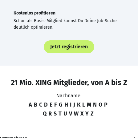
Kostenlos profitieren
Schon als Basis-Mitglied kannst Du Deine Job-Suche
deutlich optimieren.
Jetzt registrieren
21 Mio. XING Mitglieder, von A bis Z
Nachname:
A
B
C
D
E
F
G
H
I
J
K
L
M
N
O
P
Q
R
S
T
U
V
W
X
Y
Z