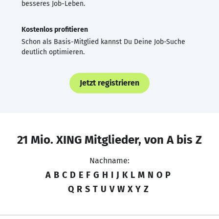
besseres Job-Leben.
Kostenlos profitieren
Schon als Basis-Mitglied kannst Du Deine Job-Suche
deutlich optimieren.
Jetzt registrieren
21 Mio. XING Mitglieder, von A bis Z
Nachname:
A
B
C
D
E
F
G
H
I
J
K
L
M
N
O
P
Q
R
S
T
U
V
W
X
Y
Z