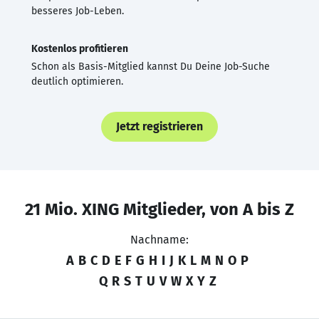
besseres Job-Leben.
Kostenlos profitieren
Schon als Basis-Mitglied kannst Du Deine Job-Suche
deutlich optimieren.
Jetzt registrieren
21 Mio. XING Mitglieder, von A bis Z
Nachname:
A
B
C
D
E
F
G
H
I
J
K
L
M
N
O
P
Q
R
S
T
U
V
W
X
Y
Z