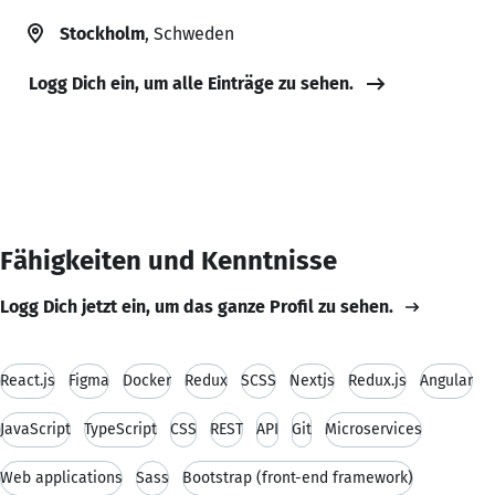
Stockholm
, Schweden
Logg Dich ein, um alle Einträge zu sehen.
Fähigkeiten und Kenntnisse
Logg Dich jetzt ein, um das ganze Profil zu sehen.
React.js
Figma
Docker
Redux
SCSS
Nextjs
Redux.js
Angular
JavaScript
TypeScript
CSS
REST
API
Git
Microservices
Web applications
Sass
Bootstrap (front-end framework)