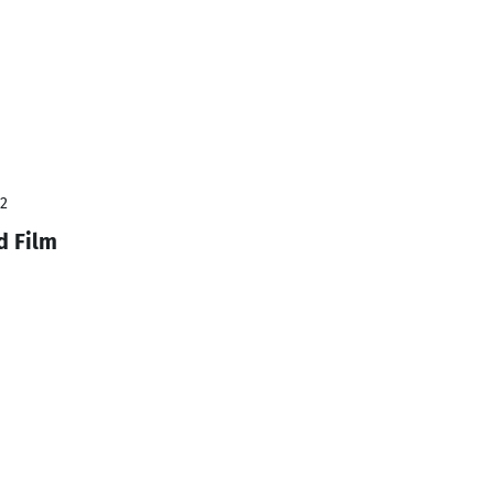
22
d Film