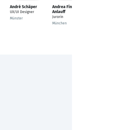
André Schäper
Andrea Finke-
Thomas Neitsch
Anlauff
UX/UI Designer
Senior UX Consultant
Jurorin
Münster
Essen
München