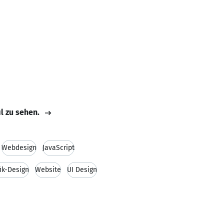
il zu sehen.
Webdesign
JavaScript
ik-Design
Website
UI Design