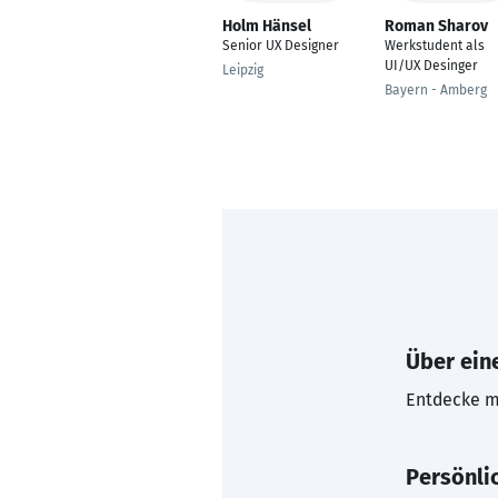
Holm Hänsel
Roman Sharov
Senior UX Designer
Werkstudent als
UI/UX Desinger
Leipzig
Bayern - Amberg
Über eine
Entdecke mi
Persönli