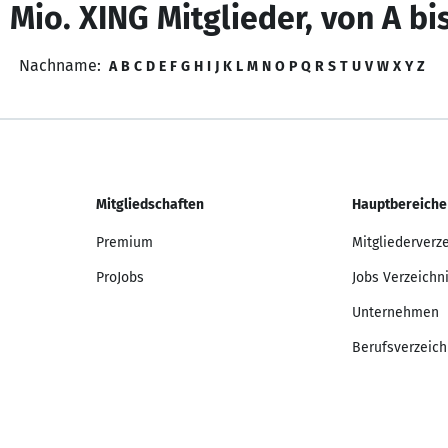
 Mio. XING Mitglieder, von A bi
Nachname:
A
B
C
D
E
F
G
H
I
J
K
L
M
N
O
P
Q
R
S
T
U
V
W
X
Y
Z
Mitgliedschaften
Hauptbereiche
Premium
Mitgliederverz
ProJobs
Jobs Verzeichn
Unternehmen
Berufsverzeich