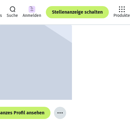
Stellenanzeige schalten
ts
Suche
Anmelden
Produkte
anzes Profil ansehen