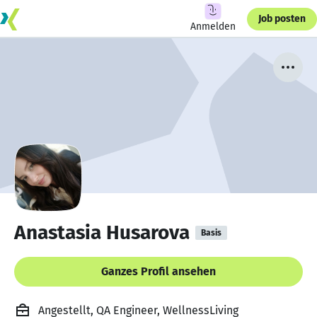
Job posten
Anmelden
Anastasia Husarova
Basis
Ganzes Profil ansehen
Angestellt, QA Engineer, WellnessLiving