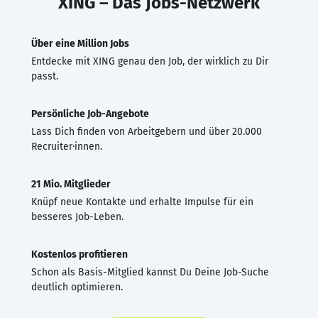
XING – Das Jobs-Netzwerk
Über eine Million Jobs
Entdecke mit XING genau den Job, der wirklich zu Dir
passt.
Persönliche Job-Angebote
Lass Dich finden von Arbeitgebern und über 20.000
Recruiter·innen.
21 Mio. Mitglieder
Knüpf neue Kontakte und erhalte Impulse für ein
besseres Job-Leben.
Kostenlos profitieren
Schon als Basis-Mitglied kannst Du Deine Job-Suche
deutlich optimieren.