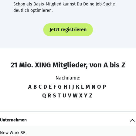
Schon als Basis-Mitglied kannst Du Deine Job-Suche
deutlich optimieren.
Jetzt registrieren
21 Mio. XING Mitglieder, von A bis Z
Nachname:
A
B
C
D
E
F
G
H
I
J
K
L
M
N
O
P
Q
R
S
T
U
V
W
X
Y
Z
Unternehmen
New Work SE