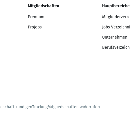
Mitgliedschaften
Hauptbereiche
Premium
Mitgliederverz
ProJobs
Jobs Verzeichn
Unternehmen
Berufsverzeich
edschaft kündigen
Tracking
Mitgliedschaften widerrufen