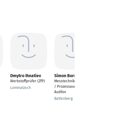
Dmytro Ihnatiev
Simon Born
Mike Bley
Werkstoffprüfer (ZfP)
Messtechniker / Gom
Stellvertretender
/ Prozessauditor / 5S-
Leiter Baustofftechnik
Lommatzsch
Auditor
Langen
Battenberg