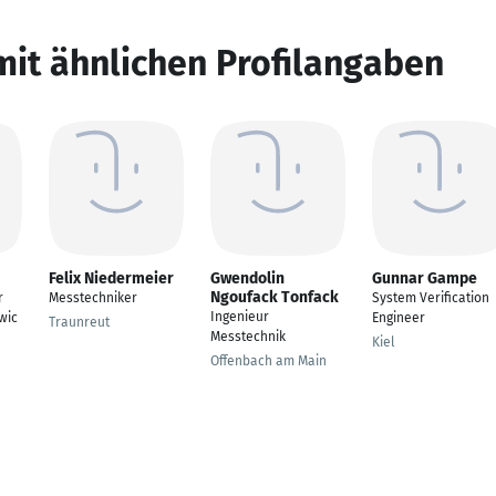
mit ähnlichen Profilangaben
Felix Niedermeier
Gwendolin
Gunnar Gampe
Ngoufack Tonfack
r
Messtechniker
System Verification
Ingenieur
wic
Engineer
Traunreut
Messtechnik
Kiel
Offenbach am Main