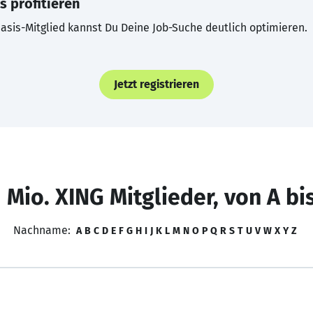
s profitieren
asis-Mitglied kannst Du Deine Job-Suche deutlich optimieren.
Jetzt registrieren
 Mio. XING Mitglieder, von A bi
Nachname:
A
B
C
D
E
F
G
H
I
J
K
L
M
N
O
P
Q
R
S
T
U
V
W
X
Y
Z