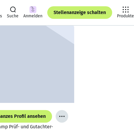
Stellenanzeige schalten
ts
Suche
Anmelden
Produkte
anzes Profil ansehen
amp Prüf- und Gutachter-