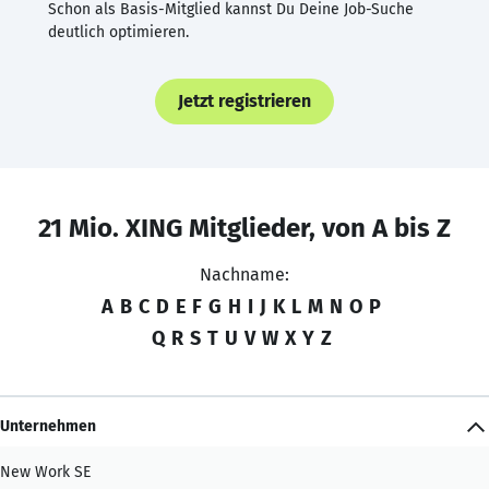
Schon als Basis-Mitglied kannst Du Deine Job-Suche
deutlich optimieren.
Jetzt registrieren
21 Mio. XING Mitglieder, von A bis Z
Nachname:
A
B
C
D
E
F
G
H
I
J
K
L
M
N
O
P
Q
R
S
T
U
V
W
X
Y
Z
Unternehmen
New Work SE