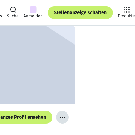
Stellenanzeige schalten
ts
Suche
Anmelden
Produkte
anzes Profil ansehen