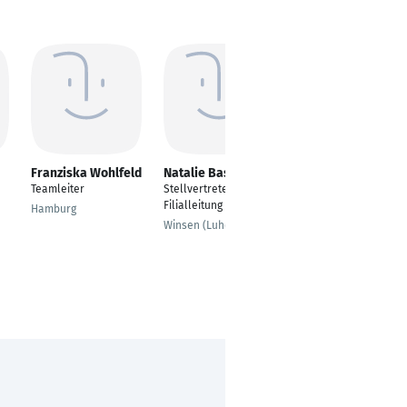
Franziska Wohlfeld
Natalie Bastron
Liane Lautsch
Teamleiter
Stellvertretende
Business Analyst
Filialleitung
Hamburg
Münster
Winsen (Luhe)