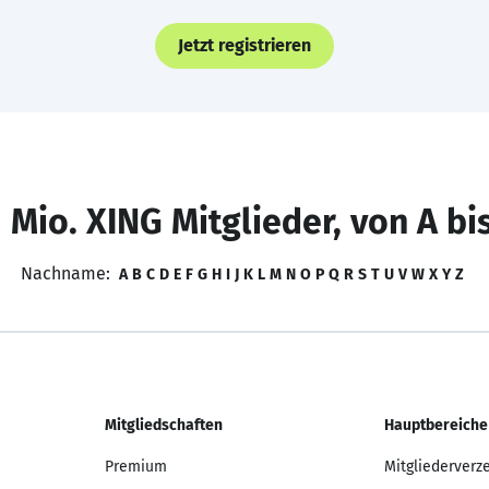
Jetzt registrieren
 Mio. XING Mitglieder, von A bi
Nachname:
A
B
C
D
E
F
G
H
I
J
K
L
M
N
O
P
Q
R
S
T
U
V
W
X
Y
Z
Mitgliedschaften
Hauptbereiche
Premium
Mitgliederverz