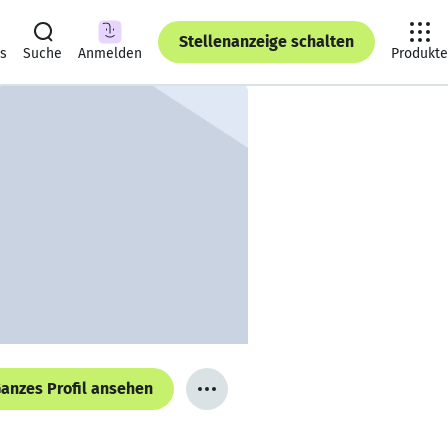
Stellenanzeige schalten
ts
Suche
Anmelden
Produkte
anzes Profil ansehen