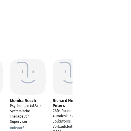
Monika Resch
Richard Horst
René Diekmann
Peters
Psychologin (M.Sc.),
Vertriebsmitarbeiter
CAD- Dozent,
Systemische
im Außendienst
Autodesk Inventor,
Therapeutin,
Uelsen
SolidWorks, CATIA V5,
Supervisorin
Verkaufsleiter, MCSE,
Ruhstorf