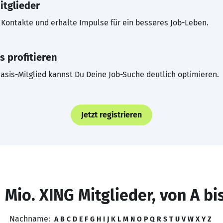
itglieder
Kontakte und erhalte Impulse für ein besseres Job-Leben.
s profitieren
asis-Mitglied kannst Du Deine Job-Suche deutlich optimieren.
Jetzt registrieren
 Mio. XING Mitglieder, von A bi
Nachname:
A
B
C
D
E
F
G
H
I
J
K
L
M
N
O
P
Q
R
S
T
U
V
W
X
Y
Z