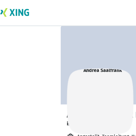
Andrea Saalfrank
ist offen für Projekte. 🔎