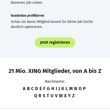
besseres Job-Leben.
Kostenlos profitieren
Schon als Basis-Mitglied kannst Du Deine Job-Suche
deutlich optimieren.
Jetzt registrieren
21 Mio. XING Mitglieder, von A bis Z
Nachname:
A
B
C
D
E
F
G
H
I
J
K
L
M
N
O
P
Q
R
S
T
U
V
W
X
Y
Z