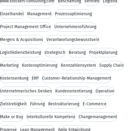
www.stockert-consulting.com
Beschaffung
Vertrieb
Logistik
Einzelhandel
Management
Prozessoptimierung
Project Management Office
Unternehmensführung
Mergers & Acquisitions
Verantwortungsbewusstsein
Logistikdienstleistung
strategisch
Beratung
Projektplanung
Marketing
Kostenoptimierung
Kennzahlensystem
Supply Chain
Kostensenkung
ERP
Customer-Relationship-Management
Unternehmerisches Denken
Kundenorientierung
Operation
Zielstrebigkeit
Führung
Restrukturierung
E-Commerce
Make or Buy
Interkulturelle Kompetenz
Changemanagement
Prozesse
Lean Management
Agile Entwicklung