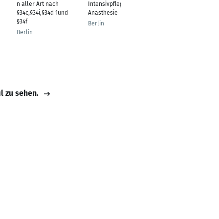
n aller Art nach
Intensivpflege und
Berlin
§34c,§34i,§34d 1und
Anästhesie
§34f
Berlin
Berlin
il zu sehen.