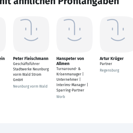
mit ähnlichen Profilangaben
ein
Peter Fleischmann
Hanspeter von
Artur Krüger
Allmen
Geschäftsführer
Partner
Turnaround- &
Stadtwerke Neunburg
Regensburg
Krisenmanager |
vorm Wald Strom
Unternehmer |
GmbH
Interims-Manager |
Neunburg vorm Wald
Sparring-Partner
Worb