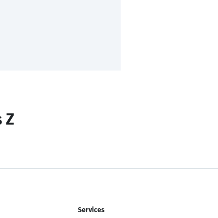
s Z
Services