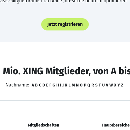
asis-Mitglied kannst Du Deine Job-Suche deutlich optimieren.
Jetzt registrieren
 Mio. XING Mitglieder, von A bi
Nachname:
A
B
C
D
E
F
G
H
I
J
K
L
M
N
O
P
Q
R
S
T
U
V
W
X
Y
Z
Mitgliedschaften
Hauptbereiche