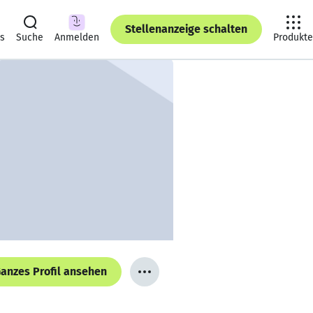
Stellenanzeige schalten
ts
Suche
Anmelden
Produkte
anzes Profil ansehen