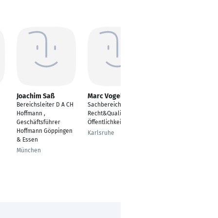
Joachim Saß
Marc Vogelbacher
Thomas Pfirrmann
Bereichsleiter D A CH
Sachbereichsleiter
CEO
Hoffmann ,
Recht&Qualität und
Bruchsal
Geschäftsführer
Öffentlichkeitsarbeit
Hoffmann Göppingen
Karlsruhe
& Essen
München