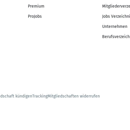
Premium
Mitgliederverz
ProJobs
Jobs Verzeichn
Unternehmen
Berufsverzeich
edschaft kündigen
Tracking
Mitgliedschaften widerrufen