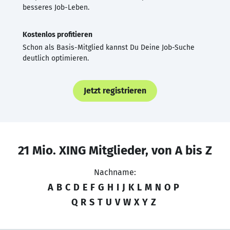
besseres Job-Leben.
Kostenlos profitieren
Schon als Basis-Mitglied kannst Du Deine Job-Suche
deutlich optimieren.
Jetzt registrieren
21 Mio. XING Mitglieder, von A bis Z
Nachname:
A
B
C
D
E
F
G
H
I
J
K
L
M
N
O
P
Q
R
S
T
U
V
W
X
Y
Z