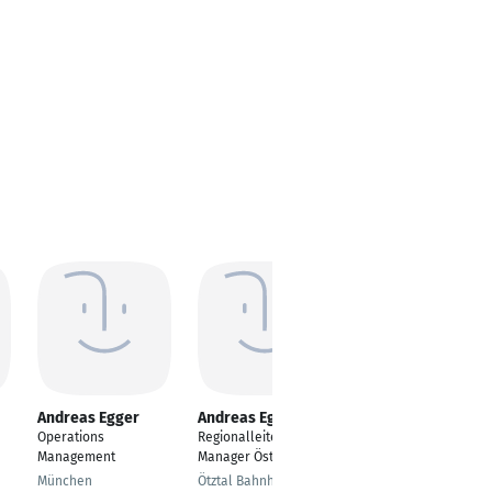
Andreas Egger
Andreas Egger
Andreas Egger
Operations
Regionalleiter/Area
Entwicklungsingenieu
Management
Manager Österreich
r
München
Ötztal Bahnhof
Reichenbach im