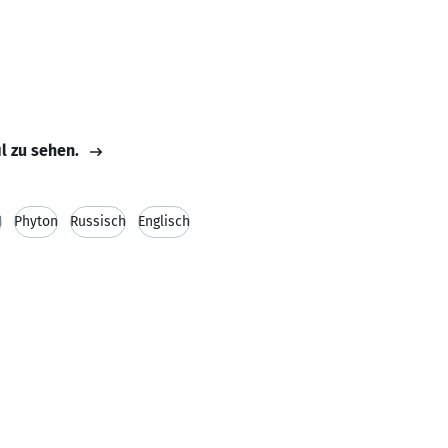
Kandertal
il zu sehen.
1
Phyton
Russisch
Englisch