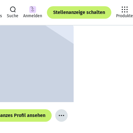
Stellenanzeige schalten
ts
Suche
Anmelden
Produkte
anzes Profil ansehen