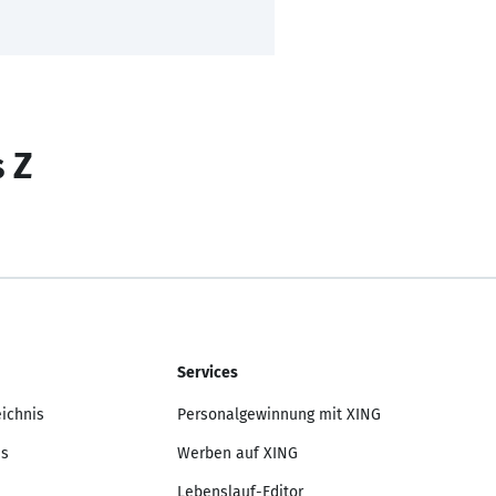
s Z
Services
eichnis
Personalgewinnung mit XING
is
Werben auf XING
Lebenslauf-Editor