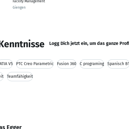
Facility Management
Giengen
Kenntnisse
Logg Dich jetzt ein, um das ganze Prof
ATIA V5
PTC Creo Parametric
Fusion 360
C programing
Spanisch B
it
Teamfähigkeit
as Egger