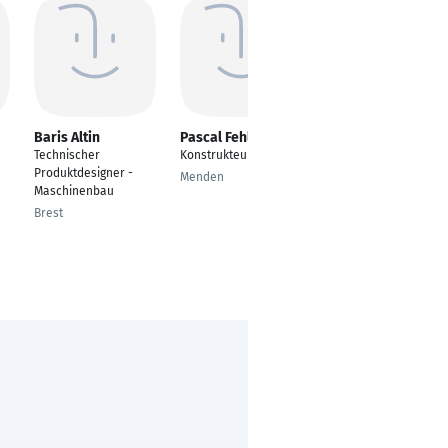
Baris Altin
Pascal Fehlberg
Nizar Ouettassi
Technischer
Konstrukteur
Praktikant
Produktdesigner -
Menden
Paderborn
Maschinenbau
Brest