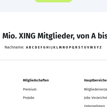
 Mio. XING Mitglieder, von A bi
Nachname:
A
B
C
D
E
F
G
H
I
J
K
L
M
N
O
P
Q
R
S
T
U
V
W
X
Y
Z
Mitgliedschaften
Hauptbereiche
Premium
Mitgliederverz
ProJobs
Jobs Verzeichn
Unternehmen