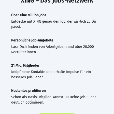
XING – Das Jobs-Netzwerk
Über eine Million Jobs
Entdecke mit XING genau den Job, der wirklich zu Dir
passt.
Persönliche Job-Angebote
Lass Dich finden von Arbeitgebern und über 20.000
Recruiter·innen.
21 Mio. Mitglieder
Knüpf neue Kontakte und erhalte Impulse für ein
besseres Job-Leben.
Kostenlos profitieren
Schon als Basis-Mitglied kannst Du Deine Job-Suche
deutlich optimieren.