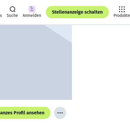
Stellenanzeige schalten
ts
Suche
Anmelden
Produkte
anzes Profil ansehen