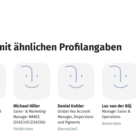
mit ähnlichen Profilangaben
Michael Hiller
Daniel Kohler
Luc van der Blij
t
Sales- & Marketing-
Global Key Account
Manager Sales &
Manager MARES
Manager, Dispersions
Operations
(D|A|CH|CZ|SK|DK)
and Pigments
Amsterdam
Feldkirchen
Eberstalzell