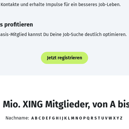
Kontakte und erhalte Impulse für ein besseres Job-Leben.
s profitieren
asis-Mitglied kannst Du Deine Job-Suche deutlich optimieren.
Jetzt registrieren
 Mio. XING Mitglieder, von A bi
Nachname:
A
B
C
D
E
F
G
H
I
J
K
L
M
N
O
P
Q
R
S
T
U
V
W
X
Y
Z