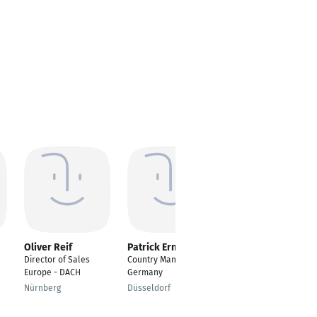
Oliver Reif
Patrick Ernst
Martin Deola
Director of Sales
Country Manager
General Manager and
Europe - DACH
Germany
Vice President Sales
Switzerland
Nürnberg
Düsseldorf
Dättwil