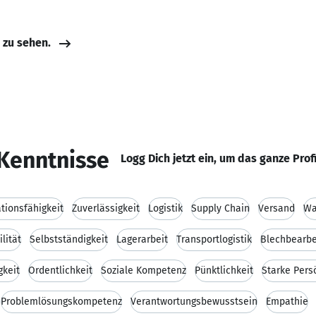
e zu sehen.
Kenntnisse
Logg Dich jetzt ein, um das ganze Prof
ionsfähigkeit
Zuverlässigkeit
Logistik
Supply Chain
Versand
Wa
ilität
Selbstständigkeit
Lagerarbeit
Transportlogistik
Blechbearbe
gkeit
Ordentlichkeit
Soziale Kompetenz
Pünktlichkeit
Starke Pers
Problemlösungskompetenz
Verantwortungsbewusstsein
Empathie