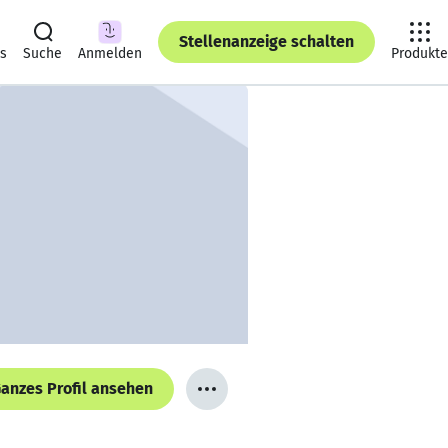
Stellenanzeige schalten
ts
Suche
Anmelden
Produkte
anzes Profil ansehen