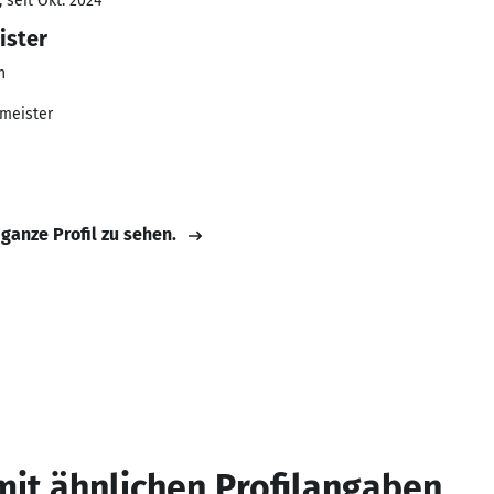
 seit Okt. 2024
ister
n
kmeister
 ganze Profil zu sehen.
mit ähnlichen Profilangaben