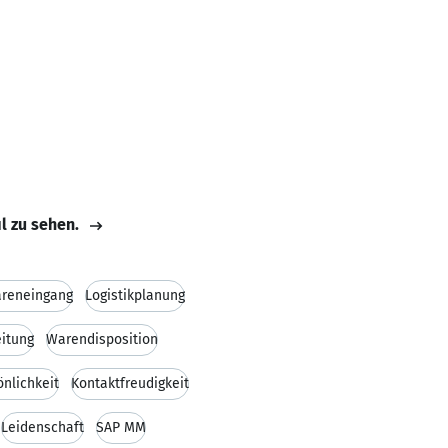
il zu sehen.
reneingang
Logistikplanung
itung
Warendisposition
önlichkeit
Kontaktfreudigkeit
Leidenschaft
SAP MM