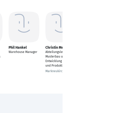
Phil Hankel
Christin Meinel
Alan Mousa
Warehouse Manager
Abteilungsleiterin
Verkaufsinnendienst
s
Musterbau und
mitarbeiter
Entwicklung / Näherei
Freiburg im Breisgau
und Produktion
Markneukirchen