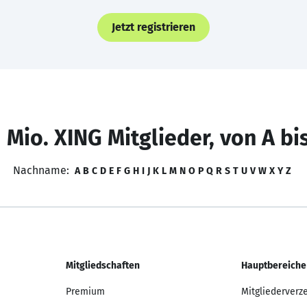
Jetzt registrieren
 Mio. XING Mitglieder, von A bi
Nachname:
A
B
C
D
E
F
G
H
I
J
K
L
M
N
O
P
Q
R
S
T
U
V
W
X
Y
Z
Mitgliedschaften
Hauptbereiche
Premium
Mitgliederverz