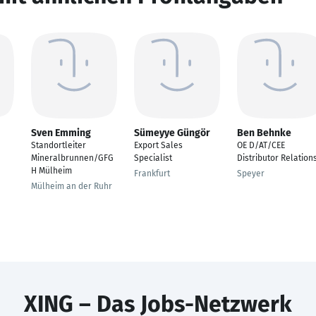
Sven Emming
Sümeyye Güngör
Ben Behnke
Standortleiter
Export Sales
OE D/AT/CEE
Mineralbrunnen/GFG
Specialist
Distributor Relation
H Mülheim
Frankfurt
Speyer
Mülheim an der Ruhr
XING – Das Jobs-Netzwerk