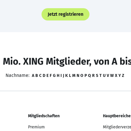
Jetzt registrieren
 Mio. XING Mitglieder, von A bi
Nachname:
A
B
C
D
E
F
G
H
I
J
K
L
M
N
O
P
Q
R
S
T
U
V
W
X
Y
Z
Mitgliedschaften
Hauptbereiche
Premium
Mitgliederverz