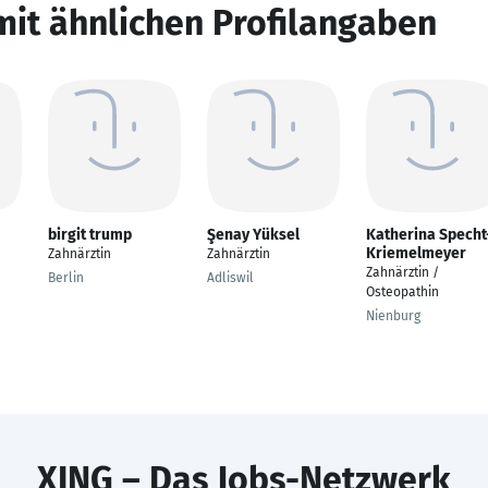
mit ähnlichen Profilangaben
birgit trump
Şenay Yüksel
Katherina Specht
Kriemelmeyer
Zahnärztin
Zahnärztin
Zahnärztin /
Berlin
Adliswil
Osteopathin
Nienburg
XING – Das Jobs-Netzwerk