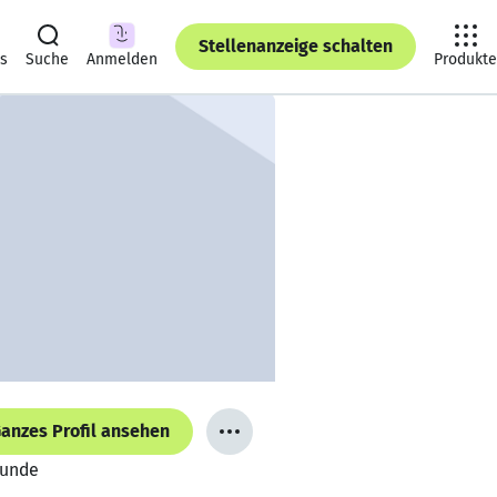
Stellenanzeige schalten
ts
Suche
Anmelden
Produkte
anzes Profil ansehen
kunde