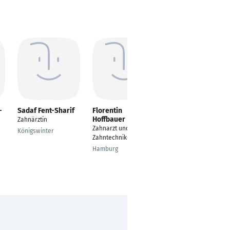
-
Sadaf Fent-Sharif
Florentin
Jens Voss
Hoffbauer
Zahnärztin
Zahnarzt,
Zahnarzt und
Unternehmer
Königswinter
Zahntechniker
Leipzig
Hamburg