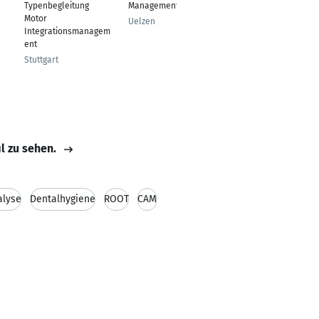
Typenbegleitung
Management
Verl
Motor
Uelzen
Integrationsmanagem
ent
Stuttgart
il zu sehen.
alyse
Dentalhygiene
ROOT
CAM