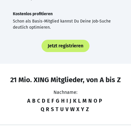
Kostenlos profitieren
Schon als Basis-Mitglied kannst Du Deine Job-Suche
deutlich optimieren.
Jetzt registrieren
21 Mio. XING Mitglieder, von A bis Z
Nachname:
A
B
C
D
E
F
G
H
I
J
K
L
M
N
O
P
Q
R
S
T
U
V
W
X
Y
Z