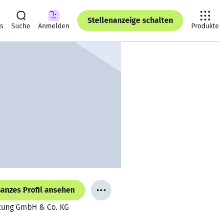
Stellenanzeige schalten
ts
Suche
Anmelden
Produkte
anzes Profil ansehen
istung GmbH & Co. KG