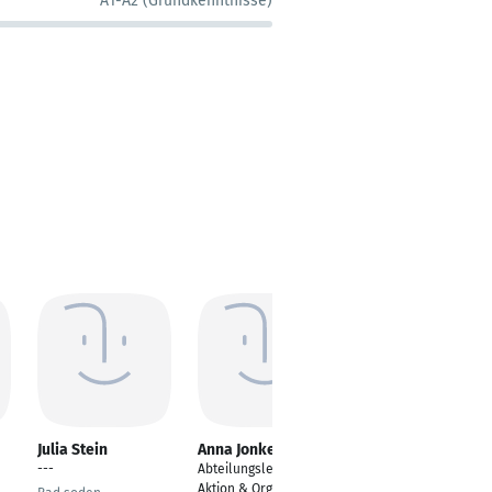
A1-A2 (Grundkenntnisse)
Julia Stein
Anna Jonker
Wolfgang Fricker
---
Abteilungsleiterin
Coaching und
Aktion & Orga
Marketing/Vertrieb