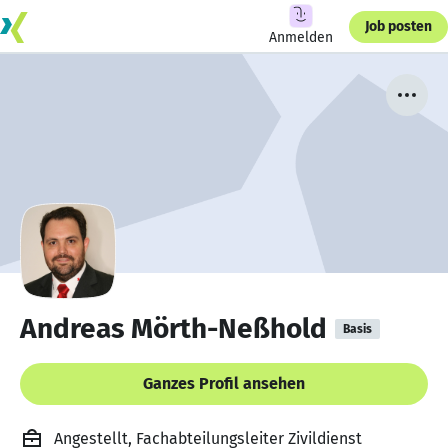
Job posten
Anmelden
Andreas Mörth-Neßhold
Basis
Ganzes Profil ansehen
Angestellt, Fachabteilungsleiter Zivildienst