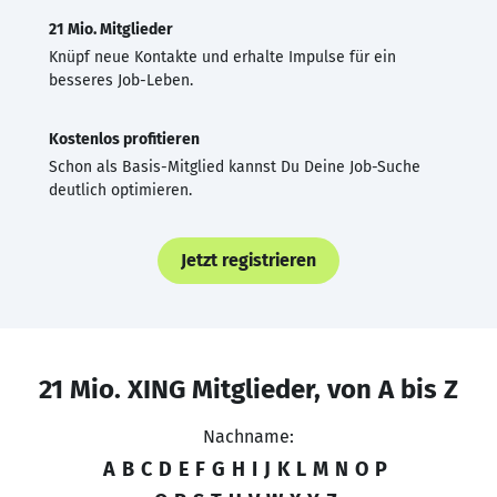
21 Mio. Mitglieder
Knüpf neue Kontakte und erhalte Impulse für ein
besseres Job-Leben.
Kostenlos profitieren
Schon als Basis-Mitglied kannst Du Deine Job-Suche
deutlich optimieren.
Jetzt registrieren
21 Mio. XING Mitglieder, von A bis Z
Nachname:
A
B
C
D
E
F
G
H
I
J
K
L
M
N
O
P