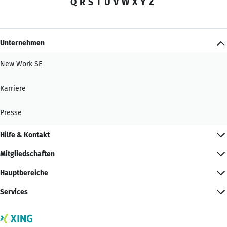
Q
R
S
T
U
V
W
X
Y
Z
Unternehmen
New Work SE
Karriere
Presse
Hilfe & Kontakt
Mitgliedschaften
Hauptbereiche
Services