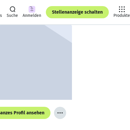
Stellenanzeige schalten
ts
Suche
Anmelden
Produkte
anzes Profil ansehen