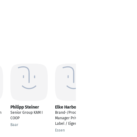
Philipp Steiner
Elke Harborth
Barbara Saur
n
Senior Group KAM I
Brand-/Produkt
Trade Marketing
COOP
Manager Private
Manager
Label / Eigenmarken
Baar
Zürich
Essen