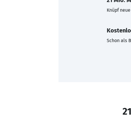
21 Mio. M
Knüpf neue 
Kostenlo
Schon als B
21