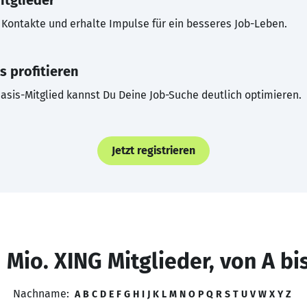
itglieder
Kontakte und erhalte Impulse für ein besseres Job-Leben.
s profitieren
asis-Mitglied kannst Du Deine Job-Suche deutlich optimieren.
Jetzt registrieren
 Mio. XING Mitglieder, von A bi
Nachname:
A
B
C
D
E
F
G
H
I
J
K
L
M
N
O
P
Q
R
S
T
U
V
W
X
Y
Z