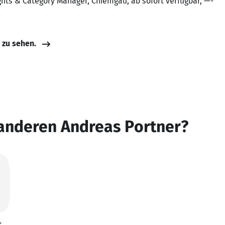
ights & Category Manager, Chiemgau, ab sofort verfügbar, —-
e zu sehen.
 anderen Andreas Portner?
r