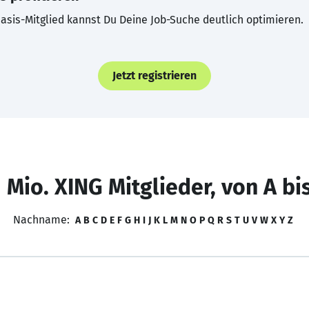
asis-Mitglied kannst Du Deine Job-Suche deutlich optimieren.
Jetzt registrieren
 Mio. XING Mitglieder, von A bi
Nachname:
A
B
C
D
E
F
G
H
I
J
K
L
M
N
O
P
Q
R
S
T
U
V
W
X
Y
Z