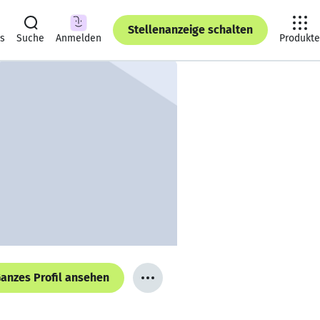
Stellenanzeige schalten
ts
Suche
Anmelden
Produkte
anzes Profil ansehen