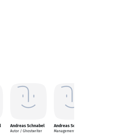
l
Andreas Schnabel
Andreas Schnabel
Autor / Ghostwriter
Management