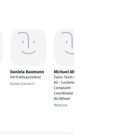
Daniela Baumann
Michael Altenhövel
Jean-Marc Baguet
Vertriebsassistenz
Sales Team Manager
Einsatzleiter
Air- Customer
Kaiserslautern
Meckenheim
Complaint
Coordinator
Air/Wheel
Metelen