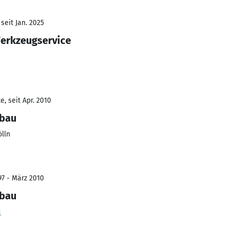
seit Jan. 2025
erkzeugservice
, seit Apr. 2010
gbau
lln
97 - März 2010
gbau
H