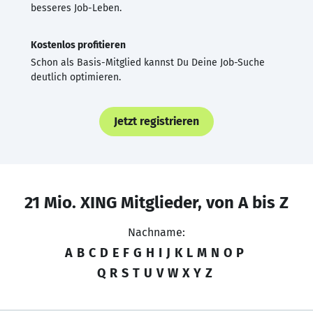
besseres Job-Leben.
Kostenlos profitieren
Schon als Basis-Mitglied kannst Du Deine Job-Suche
deutlich optimieren.
Jetzt registrieren
21 Mio. XING Mitglieder, von A bis Z
Nachname:
A
B
C
D
E
F
G
H
I
J
K
L
M
N
O
P
Q
R
S
T
U
V
W
X
Y
Z