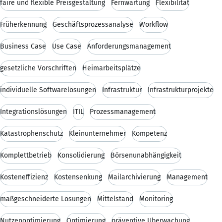
faire und flexible Preisgestaltung
Fernwartung
Flexibilität
Früherkennung
Geschäftsprozessanalyse
Workflow
Business Case
Use Case
Anforderungsmanagement
gesetzliche Vorschriften
Heimarbeitsplätze
individuelle Softwarelösungen
Infrastruktur
Infrastrukturprojekte
Integrationslösungen
ITIL
Prozessmanagement
Katastrophenschutz
Kleinunternehmer
Kompetenz
Komplettbetrieb
Konsolidierung
Börsenunabhängigkeit
Kosteneffizienz
Kostensenkung
Mailarchivierung
Management
maßgeschneiderte Lösungen
Mittelstand
Monitoring
Nutzenoptimierung
Optimierung
präventive Überwachung