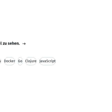
il zu sehen.
s
Docker
Go
Clojure
JavaScript