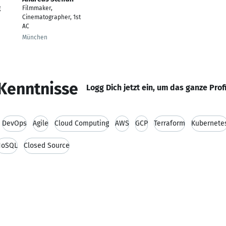
g
Filmmaker,
Cinematographer, 1st
AC
München
Kenntnisse
Logg Dich jetzt ein, um das ganze Prof
DevOps
Agile
Cloud Computing
AWS
GCP
Terraform
Kubernete
NoSQL
Closed Source