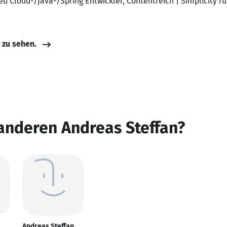
d Cloud-/Java-/Spring Entwickler, Contentreich | Simplicity ru
e zu sehen.
anderen Andreas Steffan?
Andreas Steffan