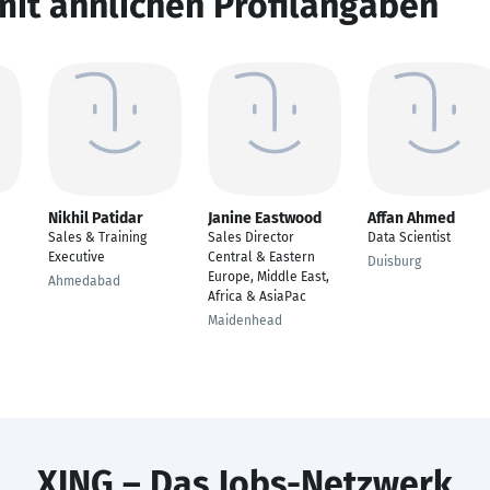
mit ähnlichen Profilangaben
Nikhil Patidar
Janine Eastwood
Affan Ahmed
Sales & Training
Sales Director
Data Scientist
Executive
Central & Eastern
Duisburg
Europe, Middle East,
Ahmedabad
Africa & AsiaPac
Maidenhead
XING – Das Jobs-Netzwerk