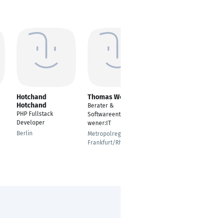
Hotchand
Thomas Wener
Mirco De Roni
Hotchand
Berater &
Scrum Master
PHP Fullstack
Softwareentwickler |
Luzern
Developer
wener:IT
Berlin
Metropolregion
Frankfurt/Rhein-Main