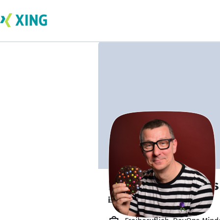
Dipl.-Ing. Andreas
ist offen für Projekte. 🔎