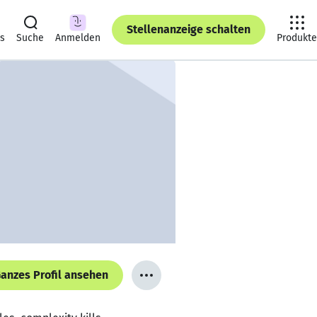
Stellenanzeige schalten
ts
Suche
Anmelden
Produkte
anzes Profil ansehen