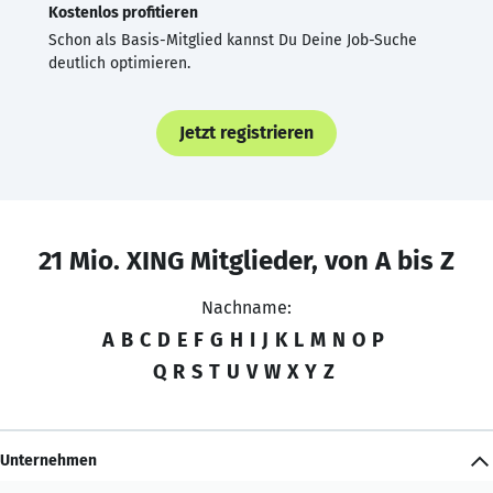
Kostenlos profitieren
Schon als Basis-Mitglied kannst Du Deine Job-Suche
deutlich optimieren.
Jetzt registrieren
21 Mio. XING Mitglieder, von A bis Z
Nachname:
A
B
C
D
E
F
G
H
I
J
K
L
M
N
O
P
Q
R
S
T
U
V
W
X
Y
Z
Unternehmen