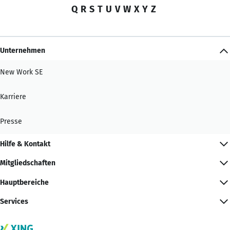
Q
R
S
T
U
V
W
X
Y
Z
Unternehmen
New Work SE
Karriere
Presse
Hilfe & Kontakt
Mitgliedschaften
Hauptbereiche
Services