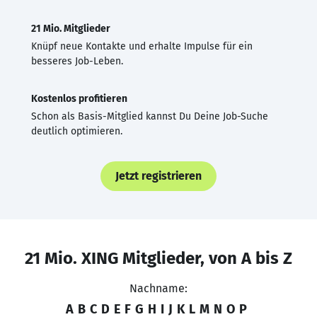
21 Mio. Mitglieder
Knüpf neue Kontakte und erhalte Impulse für ein
besseres Job-Leben.
Kostenlos profitieren
Schon als Basis-Mitglied kannst Du Deine Job-Suche
deutlich optimieren.
Jetzt registrieren
21 Mio. XING Mitglieder, von A bis Z
Nachname:
A
B
C
D
E
F
G
H
I
J
K
L
M
N
O
P