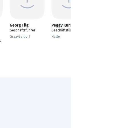
Georg Tilg
Peggy Kuntz
Peter Fronzek
Geschäftsführer
Geschäftsführerin
Geschäftsführer /
Personalberater
Graz-Geidorf
Halle
,
Bauen, Immobilien &
IT
Heidelberg