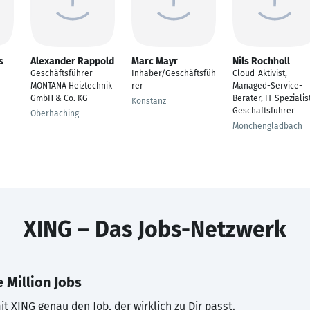
s
Alexander Rappold
Marc Mayr
Nils Rochholl
Geschäftsführer
Inhaber/Geschäftsfüh
Cloud-Aktivist,
MONTANA Heiztechnik
rer
Managed-Service-
GmbH & Co. KG
Berater, IT-Spezialist
Konstanz
Geschäftsführer
Oberhaching
Mönchengladbach
XING – Das Jobs-Netzwerk
 Million Jobs
t XING genau den Job, der wirklich zu Dir passt.