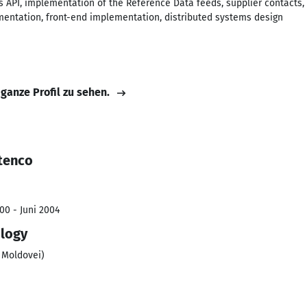
API, implementation of the Reference Data feeds, supplier contacts, 
mentation, front-end implementation, distributed systems design
 ganze Profil zu sehen.
tenco
00 - Juni 2004
ology
 Moldovei)