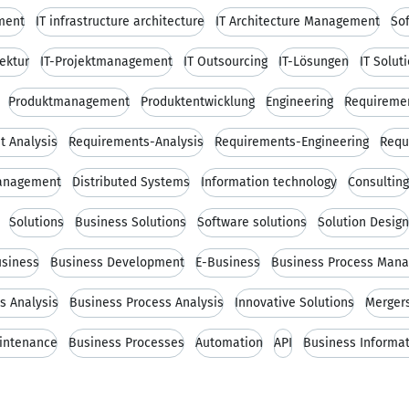
ment
IT infrastructure architecture
IT Architecture Management
Sof
tektur
IT-Projektmanagement
IT Outsourcing
IT-Lösungen
IT Solut
Produktmanagement
Produktentwicklung
Engineering
Requiremen
t Analysis
Requirements-Analysis
Requirements-Engineering
Requ
management
Distributed Systems
Information technology
Consulting
Solutions
Business Solutions
Software solutions
Solution Design
usiness
Business Development
E-Business
Business Process Man
s Analysis
Business Process Analysis
Innovative Solutions
Mergers
intenance
Business Processes
Automation
API
Business Informat