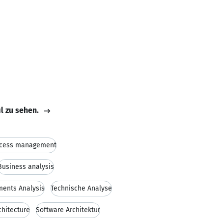
il zu sehen.
cess management
Business analysis
ments Analysis
Technische Analyse
chitecture
Software Architektur