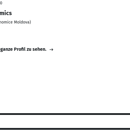
00
mics
onomice Moldova)
 ganze Profil zu sehen.