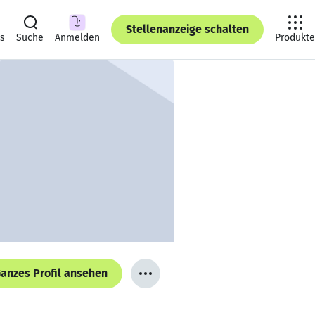
Stellenanzeige schalten
ts
Suche
Anmelden
Produkte
anzes Profil ansehen