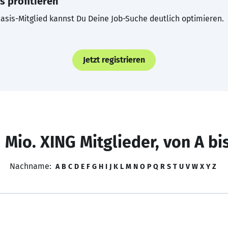
s profitieren
asis-Mitglied kannst Du Deine Job-Suche deutlich optimieren.
Jetzt registrieren
 Mio. XING Mitglieder, von A bi
Nachname:
A
B
C
D
E
F
G
H
I
J
K
L
M
N
O
P
Q
R
S
T
U
V
W
X
Y
Z