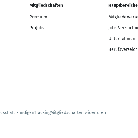
Mitgliedschaften
Hauptbereiche
Premium
Mitgliederverz
ProJobs
Jobs Verzeichn
Unternehmen
Berufsverzeich
edschaft kündigen
Tracking
Mitgliedschaften widerrufen