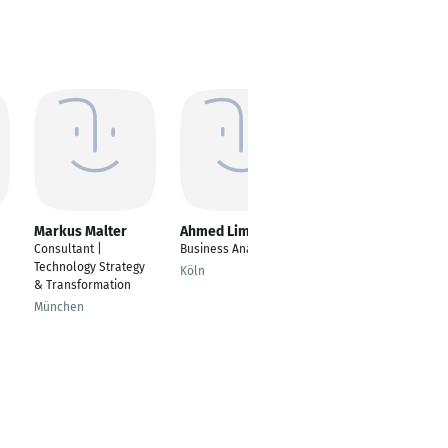
Markus Malter
Ahmed Limam
Michael Schreyer
Consultant |
Business Analyst
Leitung Digitalisierung
Technology Strategy
& IT Sicherheit
Köln
& Transformation
Wolnzach
München