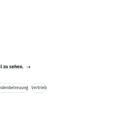
il zu sehen.
ndenbetreuung
Vertrieb