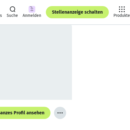
Stellenanzeige schalten
ts
Suche
Anmelden
Produkte
anzes Profil ansehen