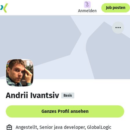
Job posten
Anmelden
Andrii Ivantsiv
Basis
Ganzes Profil ansehen
Angestellt, Senior java developer, GlobalLogic