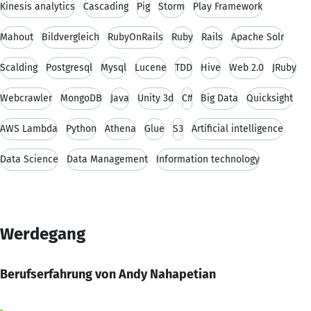
Kinesis analytics
Cascading
Pig
Storm
Play Framework
Mahout
Bildvergleich
RubyOnRails
Ruby
Rails
Apache Solr
Scalding
Postgresql
Mysql
Lucene
TDD
Hive
Web 2.0
JRuby
Webcrawler
MongoDB
Java
Unity 3d
C#
Big Data
Quicksight
AWS Lambda
Python
Athena
Glue
S3
Artificial intelligence
Data Science
Data Management
Information technology
Werdegang
Berufserfahrung von Andy Nahapetian