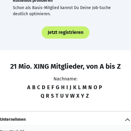
Kostenlos profitieren
Schon als Basis-Mitglied kannst Du Deine Job-Suche
deutlich optimieren.
Jetzt registrieren
21 Mio. XING Mitglieder, von A bis Z
Nachname:
A
B
C
D
E
F
G
H
I
J
K
L
M
N
O
P
Q
R
S
T
U
V
W
X
Y
Z
Unternehmen