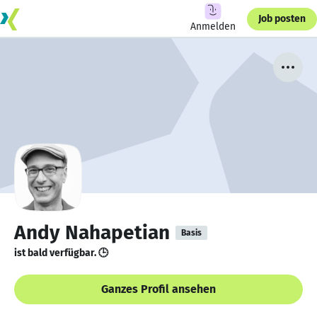
Job posten
Anmelden
Andy Nahapetian
Basis
ist bald verfügbar. 🕒
Ganzes Profil ansehen