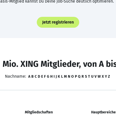
asis-Mitglied kannst Du Deine Job-Suche deutlich optimieren.
Jetzt registrieren
 Mio. XING Mitglieder, von A bi
Nachname:
A
B
C
D
E
F
G
H
I
J
K
L
M
N
O
P
Q
R
S
T
U
V
W
X
Y
Z
Mitgliedschaften
Hauptbereiche