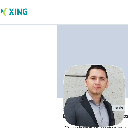
Angel Suarez
Basis
is looking for freelance project