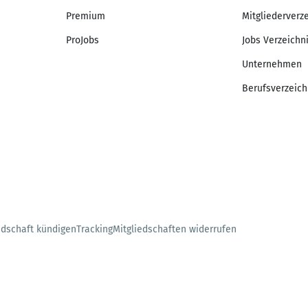
Premium
Mitgliederverz
ProJobs
Jobs Verzeichn
Unternehmen
Berufsverzeich
edschaft kündigen
Tracking
Mitgliedschaften widerrufen