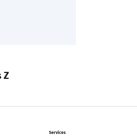
s Z
Services