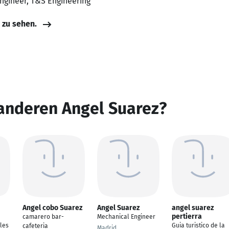
Engineer, T&S Engineering
e zu sehen.
 anderen Angel Suarez?
Angel cobo Suarez
Angel Suarez
angel suarez
pertierra
camarero bar-
Mechanical Engineer
les
Guia turistico de la
cafeteria
Madrid