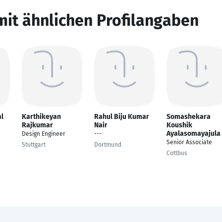
mit ähnlichen Profilangaben
l
Karthikeyan
Rahul Biju Kumar
Somashekara
Rajkumar
Nair
Koushik
Ayalasomayajula
Design Engineer
---
Senior Associate
Stuttgart
Dortmund
Cottbus