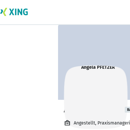
Angela PFETZER
B
Angestellt, Praxismanager