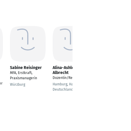
Sabine Reisinger
Alina-Ashleen
Daniel Schinteie
Albrecht
MFA, Erstkraft,
Mitarbeiter
Dozentin/Referentin
Praxismanagerin
Qualitätssicherung
er
Hamburg, Hamburg,
Würzburg
Kaufbeuren
Deutschland