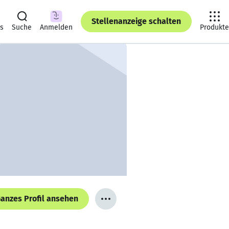
Stellenanzeige schalten
ts
Suche
Anmelden
Produkte
anzes Profil ansehen