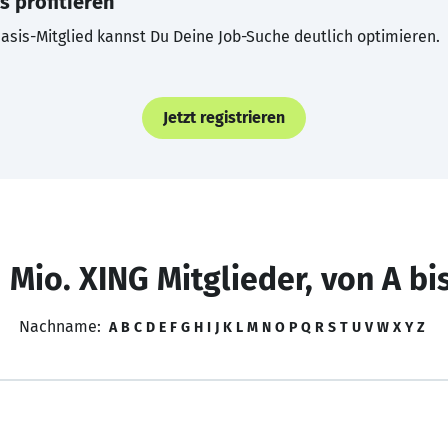
s profitieren
asis-Mitglied kannst Du Deine Job-Suche deutlich optimieren.
Jetzt registrieren
 Mio. XING Mitglieder, von A bi
Nachname:
A
B
C
D
E
F
G
H
I
J
K
L
M
N
O
P
Q
R
S
T
U
V
W
X
Y
Z