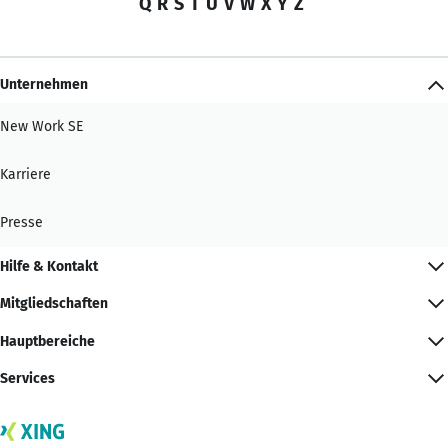
Q
R
S
T
U
V
W
X
Y
Z
Unternehmen
New Work SE
Karriere
Presse
Hilfe & Kontakt
Mitgliedschaften
Hauptbereiche
Services