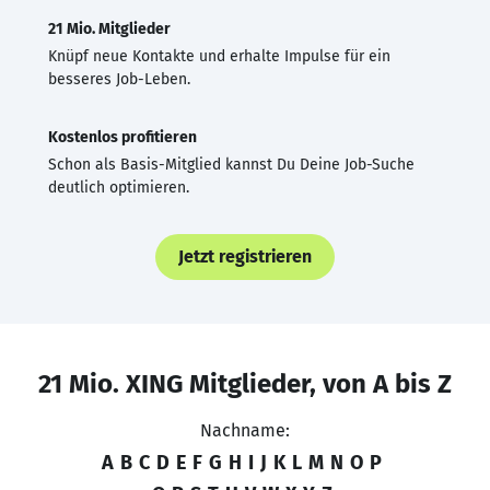
21 Mio. Mitglieder
Knüpf neue Kontakte und erhalte Impulse für ein
besseres Job-Leben.
Kostenlos profitieren
Schon als Basis-Mitglied kannst Du Deine Job-Suche
deutlich optimieren.
Jetzt registrieren
21 Mio. XING Mitglieder, von A bis Z
Nachname:
A
B
C
D
E
F
G
H
I
J
K
L
M
N
O
P