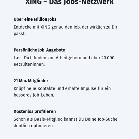
XING – Das Jobs-Netzwerk
Über eine Million Jobs
Entdecke mit XING genau den Job, der wirklich zu Dir
passt.
Persönliche Job-Angebote
Lass Dich finden von Arbeitgebern und über 20.000
Recruiter·innen.
21 Mio. Mitglieder
Knüpf neue Kontakte und erhalte Impulse für ein
besseres Job-Leben.
Kostenlos profitieren
Schon als Basis-Mitglied kannst Du Deine Job-Suche
deutlich optimieren.