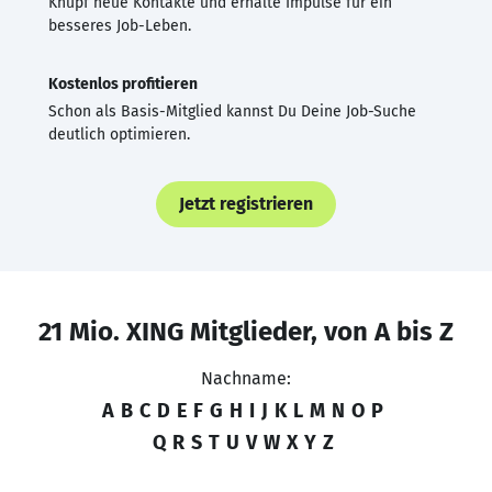
Knüpf neue Kontakte und erhalte Impulse für ein
besseres Job-Leben.
Kostenlos profitieren
Schon als Basis-Mitglied kannst Du Deine Job-Suche
deutlich optimieren.
Jetzt registrieren
21 Mio. XING Mitglieder, von A bis Z
Nachname:
A
B
C
D
E
F
G
H
I
J
K
L
M
N
O
P
Q
R
S
T
U
V
W
X
Y
Z